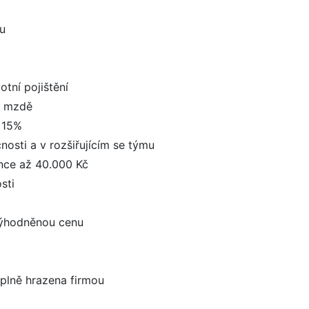
u
otní pojištění
í mzdě
í 15%
ečnosti a v rozšiřujícím se týmu
nce až 40.000 Kč
sti
výhodněnou cenu
 plně hrazena firmou