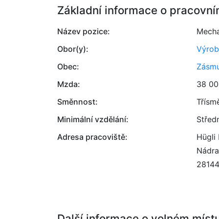
Základní informace o pracovní
Název pozice:
Mecha
Obor(y):
Výrob
Obec:
Zásm
Mzda:
38 00
Směnnost:
Třísm
Minimální vzdělání:
Střed
Adresa pracoviště:
Hügli 
Nádra
2814
Další informace o volném míst