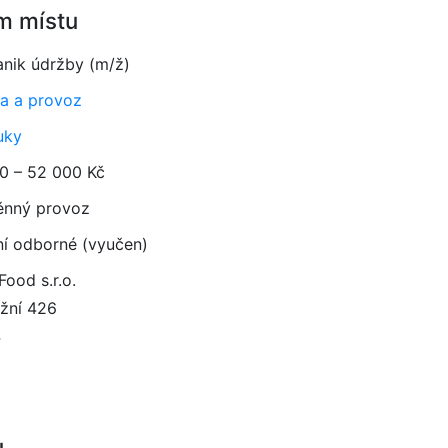
m místu
nik údržby (m/ž)
a a provoz
uky
0 – 52 000 Kč
ěnný provoz
ní odborné (vyučen)
Food s.r.o.
žní 426
4
u