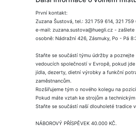
První kontakt:
Zuzana Šustová, tel.: 321 759 614, 321 759 
e-mail: zuzana.sustova@huegli.cz - zašlete
osobně: Nádražní 426, Zásmuky, Po - Pá 8:
Staňte se součástí týmu údržby a poznejte
vedoucích společností v Evropě, pokud jde 
jídla, dezerty, dietní výrobky a funkční po
zaměstnancům.
Rozšiřujeme tým o nového kolegu na poz
Pokud máte vztah ke strojům a technickým 
Staňte se součástí naší dlouholeté tradice v
NÁBOROVÝ PŘÍSPĚVEK 40.000 KČ.