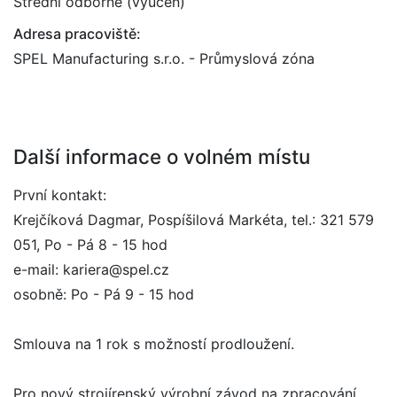
Střední odborné (vyučen)
Adresa pracoviště:
SPEL Manufacturing s.r.o. - Průmyslová zóna
Další informace o volném místu
První kontakt:
Krejčíková Dagmar, Pospíšilová Markéta, tel.: 321 579
051, Po - Pá 8 - 15 hod
e-mail: kariera@spel.cz
osobně: Po - Pá 9 - 15 hod
Smlouva na 1 rok s možností prodloužení.
Pro nový strojírenský výrobní závod na zpracování