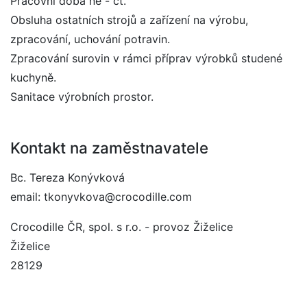
Pracovní doba ne - čt.
Obsluha ostatních strojů a zařízení na výrobu,
zpracování, uchování potravin.
Zpracování surovin v rámci příprav výrobků studené
kuchyně.
Sanitace výrobních prostor.
Kontakt na zaměstnavatele
Bc. Tereza Konývková
email: tkonyvkova@crocodille.com
Crocodille ČR, spol. s r.o. - provoz Žiželice
Žiželice
28129