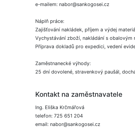
e-mailem: nabor@sankogosei.cz
Náplň práce:
Zajišťování nakládek, příjem a výdej materi
Vychystávání zboží, nakládání s obalovým 
Příprava dokladů pro expedici, vedení evide
Zaměstnanecké výhody:
25 dní dovolené, stravenkový paušál, doc
Kontakt na zaměstnavatele
Ing. Eliška Krčmářová
telefon: 725 651 204
email: nabor@sankogosei.cz