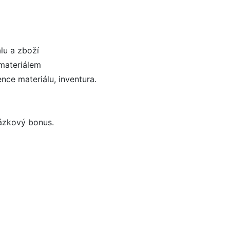
álu a zboží
materiálem
nce materiálu, inventura.
házkový bonus.