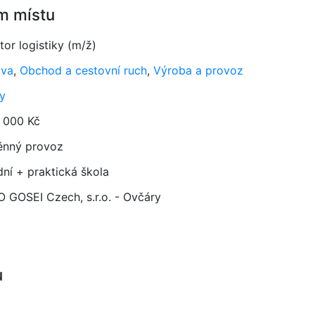
m místu
or logistiky (m/ž)
ava
,
Obchod a cestovní ruch
,
Výroba a provoz
y
 000 Kč
ěnný provoz
dní + praktická škola
 GOSEI Czech, s.r.o. - Ovčáry
u