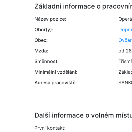
Základní informace o pracovní
Název pozice:
Operát
Obor(y):
Dopr
Obec:
Ovčár
Mzda:
od 28
Směnnost:
Třísm
Minimální vzdělání:
Zákla
Adresa pracoviště:
SANKO
Další informace o volném míst
První kontakt: