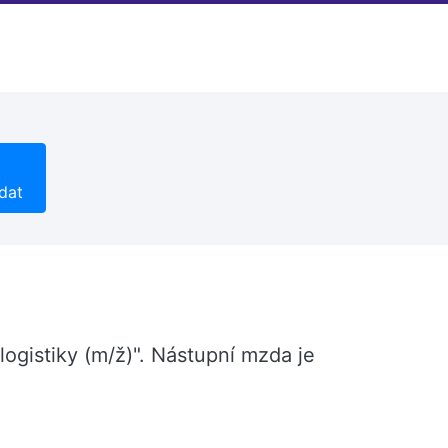
dat
ogistiky (m/ž)". Nástupní mzda je