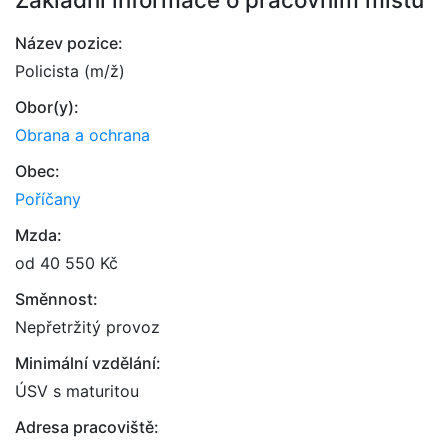
Název pozice:
Policista (m/ž)
Obor(y):
Obrana a ochrana
Obec:
Poříčany
Mzda:
od 40 550 Kč
Směnnost:
Nepřetržitý provoz
Minimální vzdělání:
ÚSV s maturitou
Adresa pracoviště: