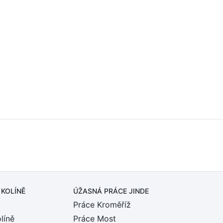
 KOLÍNĚ
ÚŽASNÁ PRÁCE JINDE
Práce Kroměříž
líně
Práce Most