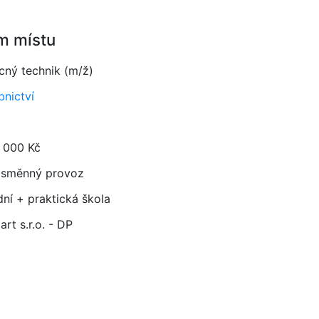
m místu
ný technik (m/ž)
bnictví
 000 Kč
směnný provoz
dní + praktická škola
rt s.r.o. - DP