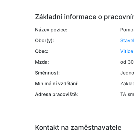
Základní informace o pracovní
Název pozice:
Pomoc
Obor(y):
Stave
Obec:
Vitice
Mzda:
od 30
Směnnost:
Jedno
Minimální vzdělání:
Zákla
Adresa pracoviště:
TA sma
Kontakt na zaměstnavatele