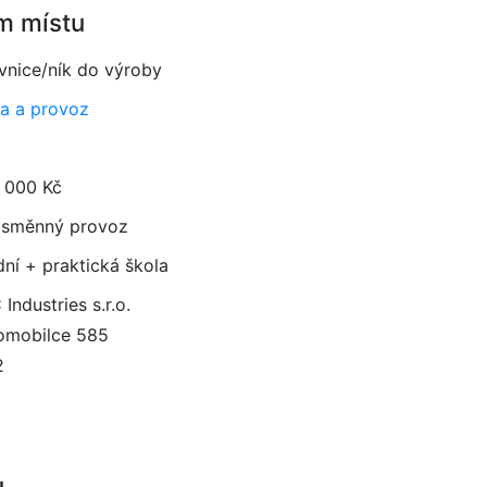
m místu
vnice/ník do výroby
a a provoz
 000 Kč
směnný provoz
dní + praktická škola
Industries s.r.o.
omobilce 585
2
u