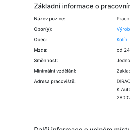
Základní informace o pracovní
Název pozice:
Praco
Obor(y):
Výrob
Obec:
Kolín
Mzda:
od 24
Směnnost:
Jedno
Minimální vzdělání:
Zákla
Adresa pracoviště:
DIRAC 
K Aut
2800
Další informace o volném míst