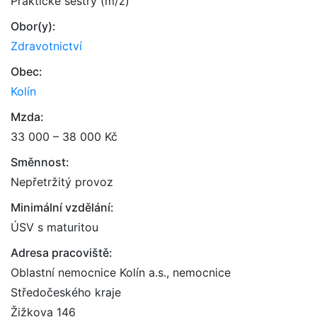
Praktické sestry (m/ž)
Obor(y):
Zdravotnictví
Obec:
Kolín
Mzda:
33 000 – 38 000 Kč
Směnnost:
Nepřetržitý provoz
Minimální vzdělání:
ÚSV s maturitou
Adresa pracoviště:
Oblastní nemocnice Kolín a.s., nemocnice
Středočeského kraje
Žižkova 146