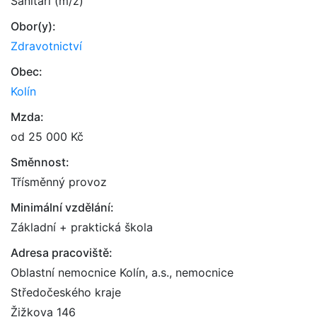
Sanitáři (m/ž)
Obor(y):
Zdravotnictví
Obec:
Kolín
Mzda:
od 25 000 Kč
Směnnost:
Třísměnný provoz
Minimální vzdělání:
Základní + praktická škola
Adresa pracoviště:
Oblastní nemocnice Kolín, a.s., nemocnice
Středočeského kraje
Žižkova 146