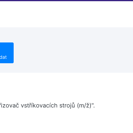
dat
zovač vstříkovacích strojů (m/ž)".