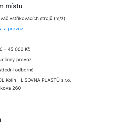
m místu
vač vstříkovacích strojů (m/ž)
a a provoz
0 – 45 000 Kč
směnný provoz
 střední odborné
L Kolín - LISOVNA PLASTŮ s.r.o.
čkova 260
u