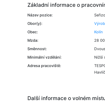
Základní informace o pracovní
Název pozice:
Seřizo
Obor(y):
Výrob
Obec:
Kolín
Mzda:
28 00
Směnnost:
Dvou
Minimální vzdělání:
Nižší
Adresa pracoviště:
TESPO
Havlí
Další informace o volném míst