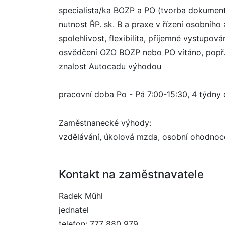
specialista/ka BOZP a PO (tvorba dokumenta
nutnost ŘP. sk. B a praxe v řízení osobního
spolehlivost, flexibilita, příjemné vystupov
osvědčení OZO BOZP nebo PO vítáno, popř
znalost Autocadu výhodou
pracovní doba Po - Pá 7:00-15:30, 4 týdny
Zaměstnanecké výhody:
vzdělávání, úkolová mzda, osobní ohodnocení
Kontakt na zaměstnavatele
Radek Műhl
jednatel
telefon: 777 880 979