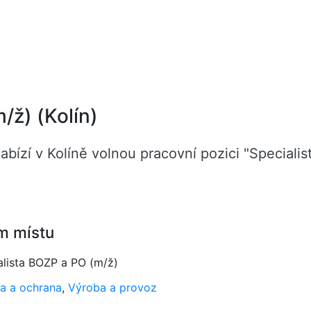
/ž) (Kolín)
bízí v Kolíně volnou pracovní pozici "Speciali
m místu
alista BOZP a PO (m/ž)
a a ochrana
,
Výroba a provoz