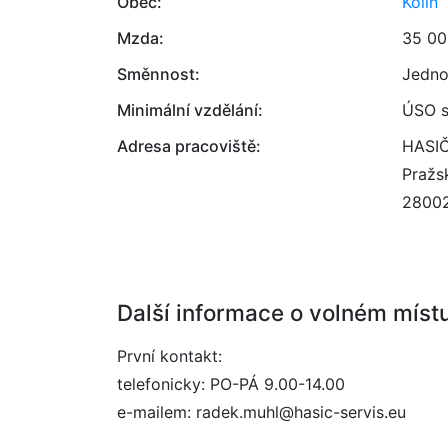
Obec:
Kolín
Mzda:
35 00
Směnnost:
Jedno
Minimální vzdělání:
ÚSO s
Adresa pracoviště:
HASIČ
Pražs
2800
Další informace o volném míst
První kontakt:
telefonicky: PO-PÁ 9.00-14.00
e-mailem: radek.muhl@hasic-servis.eu