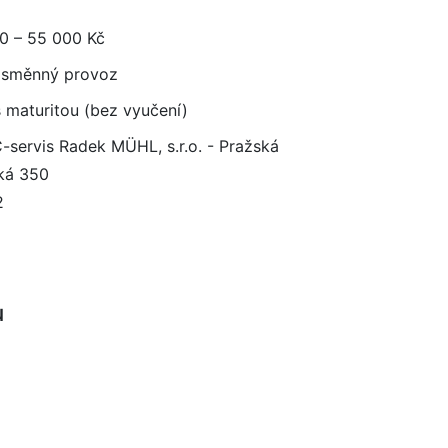
0 – 55 000 Kč
směnný provoz
 maturitou (bez vyučení)
-servis Radek MÜHL, s.r.o. - Pražská
ká 350
2
u