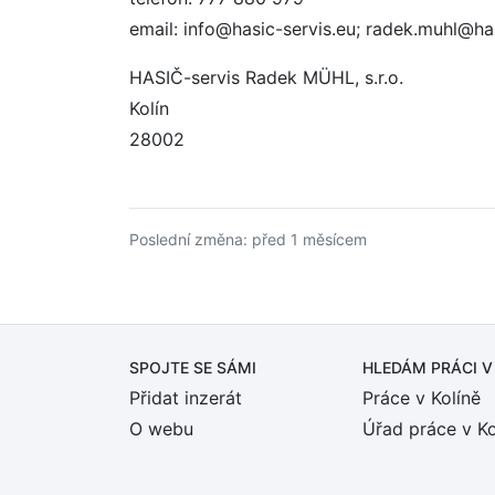
email: info@hasic-servis.eu; radek.muhl@ha
HASIČ-servis Radek MÜHL, s.r.o.
Kolín
28002
Poslední změna: před 1 měsícem
SPOJTE SE SÁMI
HLEDÁM PRÁCI
V
Přidat inzerát
Práce v Kolíně
O webu
Úřad práce v Ko