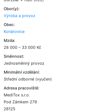
Obor(y):
Výroba a provoz
Obec:
Konárovice
Mzda:
28 000 – 33 000 Kč
Směnnost:
Jednosměnný provoz
Minimální vzdělání:
Střední odborné (vyučen)
Adresa pracoviště:
MediTox s.r.o.
Pod Zámkem 279
28125