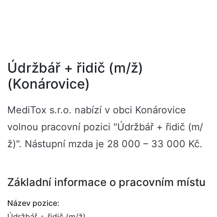
Údržbář + řidič (m/ž)
(Konárovice)
MediTox s.r.o. nabízí v obci Konárovice
volnou pracovní pozici "Údržbář + řidič (m/
ž)". Nástupní mzda je 28 000 – 33 000 Kč.
Základní informace o pracovním místu
Název pozice:
Údržbář + řidič (m/ž)