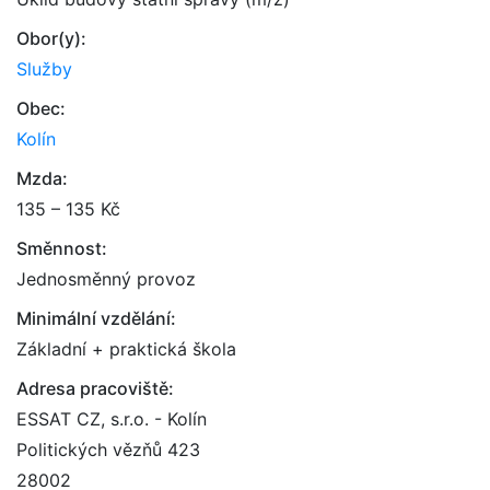
Obor(y):
Služby
Obec:
Kolín
Mzda:
135 – 135 Kč
Směnnost:
Jednosměnný provoz
Minimální vzdělání:
Základní + praktická škola
Adresa pracoviště:
ESSAT CZ, s.r.o. - Kolín
Politických vězňů 423
28002