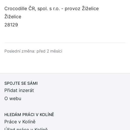
Crocodille ČR, spol. s r.o. - provoz Žiželice
Žiželice
28129
Poslední změna: před 2 měsíci
SPOJTE SE SÁMI
Přidat inzerát
O webu
HLEDÁM PRÁCI
V KOLÍNĚ
Práce v Kolíně
Úřad práce v Kolíně