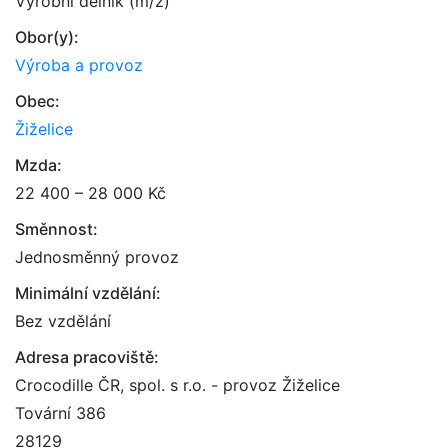
Výrobní dělník (m/ž)
Obor(y):
Výroba a provoz
Obec:
Žiželice
Mzda:
22 400 – 28 000 Kč
Směnnost:
Jednosměnný provoz
Minimální vzdělání:
Bez vzdělání
Adresa pracoviště:
Crocodille ČR, spol. s r.o. - provoz Žiželice
Tovární 386
28129