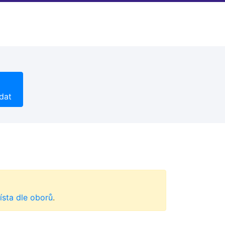
dat
ísta dle oborů
.