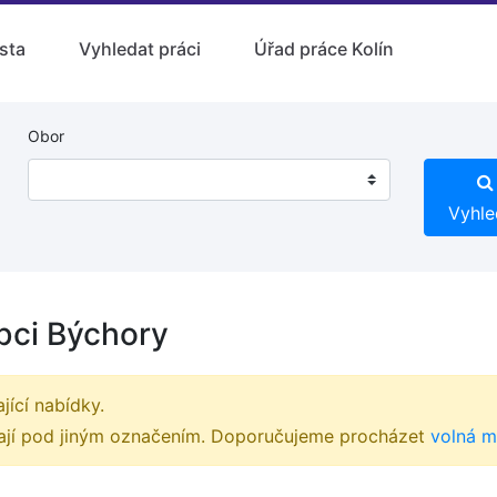
sta
Vyhledat práci
Úřad práce Kolín
Obor
Vyhle
obci Býchory
ící nabídky.
ývají pod jiným označením. Doporučujeme procházet
volná m