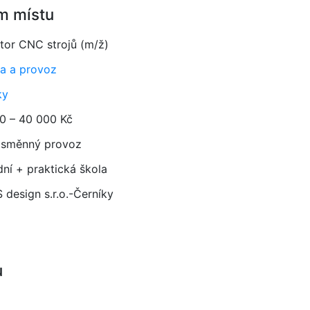
m místu
tor CNC strojů (m/ž)
a a provoz
ky
0 – 40 000 Kč
směnný provoz
dní + praktická škola
 design s.r.o.-Černíky
u