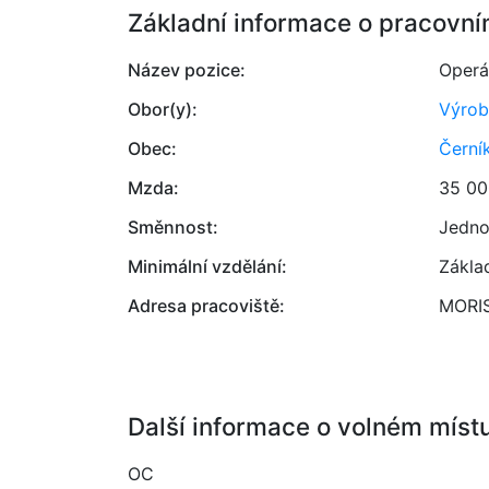
Základní informace o pracovní
Název pozice:
Operá
Obor(y):
Výrob
Obec:
Černí
Mzda:
35 00
Směnnost:
Jedno
Minimální vzdělání:
Zákla
Adresa pracoviště:
MORIS
Další informace o volném míst
OC